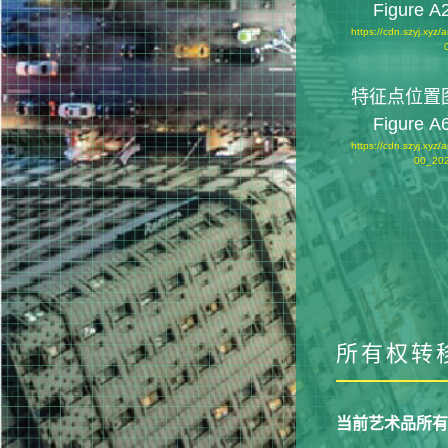
Figure A
https://cdn.szyj.xyz
特征点位置图
Figure A
https://cdn.szyj.xyz
00_20
所有权转移信息
当前艺术品所有人Cu